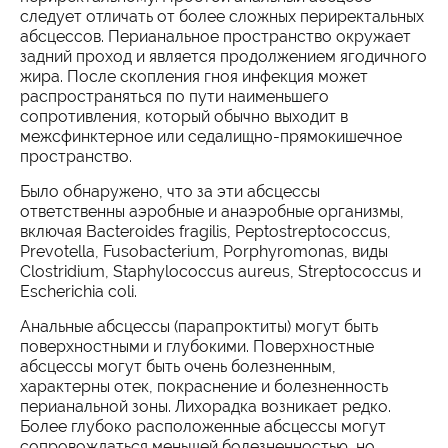
следует отличать от более сложных периректальных
абсцессов. Перианальное пространство окружает
задний проход и является продолжением ягодичного
жира. После скопления гноя инфекция может
распространяться по пути наименьшего
сопротивления, который обычно выходит в
межсфинктерное или седалищно-прямокишечное
пространство.
Было обнаружено, что за эти абсцессы
ответственны аэробные и анаэробные организмы,
включая Bacteroides fragilis, Peptostreptococcus,
Prevotella, Fusobacterium, Porphyromonas, виды
Clostridium, Staphylococcus aureus, Streptococcus и
Escherichia coli.
Анальные абсцессы (парапроктиты) могут быть
поверхностными и глубокими. Поверхностные
абсцессы могут быть очень болезненным,
характерны отек, покраснение и болезненность
перианальной зоны. Лихорадка возникает редко.
Более глубоко расположенные абсцессы могут
сопровождаться меньшей болезненностью, но