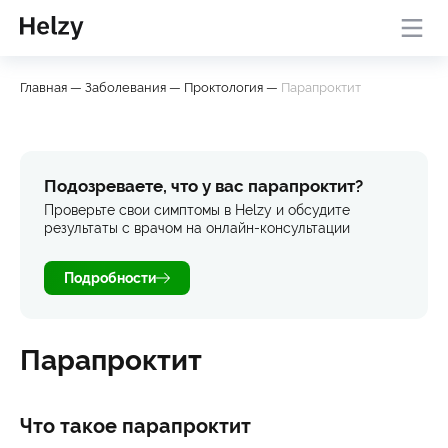
Онлайн-консультация с
База
Проверить
Главная
—
Заболевания
—
Проктология
—
Парапроктит
врачом
знаний
симптомы
Подозреваете, что у вас парапроктит?
Проверьте свои симптомы в Helzy и обсудите
результаты с врачом на онлайн-консультации
Подробности
Парапроктит
Что такое парапроктит