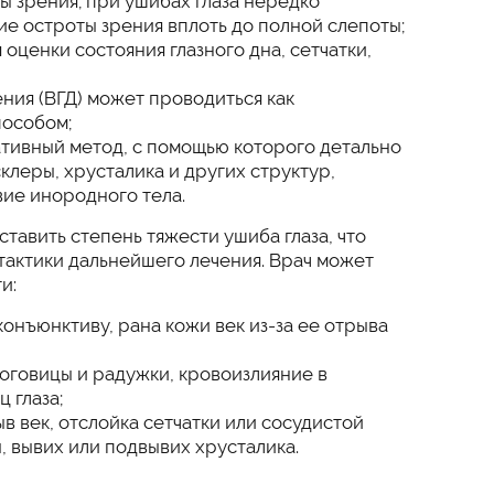
 зрения; при ушибах глаза нередко
е остроты зрения вплоть до полной слепоты;
оценки состояния глазного дна, сетчатки,
ния (ВГД) может проводиться как
пособом;
ивный метод, с помощью которого детально
клеры, хрусталика и других структур,
вие инородного тела.
тавить степень тяжести ушиба глаза, что
тактики дальнейшего лечения. Врач может
и:
конъюнктиву, рана кожи век из-за ее отрыва
оговицы и радужки, кровоизлияние в
 глаза;
в век, отслойка сетчатки или сосудистой
, вывих или подвывих хрусталика.