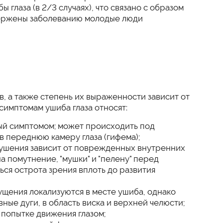
 глаза (в 2/3 случаях), что связано с образом
ержены заболеванию молодые люди
 а также степень их выраженности зависит от
симптомам ушиба глаза относят:
тый симптомом; может происходить под
 в переднюю камеру глаза (гифема);
ушения зависит от поврежденных внутренних
а помутнение, "мушки" и "пелену" перед
ься острота зрения вплоть до развития
ущения локализуются в месте ушиба, однако
ные дуги, в область виска и верхней челюсти;
и попытке движения глазом;