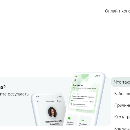
Онлайн-конс
Что так
за?
Заболев
ите результаты
Причин
Кто в г
Как час