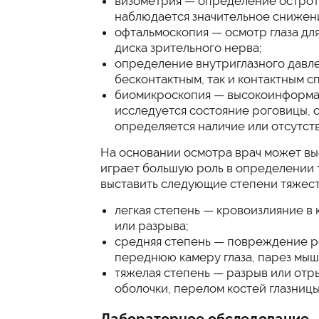
визометрия — определение остроты
наблюдается значительное снижени
офтальмоскопия — осмотр глаза для 
диска зрительного нерва;
определение внутриглазного давле
бесконтактным, так и контактным с
биомикроскопия — высокоинформат
исследуется состояние роговицы, с
определяется наличие или отсутст
На основании осмотра врач может выс
играет большую роль в определении 
выставить следующие степени тяжест
легкая степень — кровоизлияние в 
или разрыва;
средняя степень — повреждение р
переднюю камеру глаза, парез мышц
тяжелая степень — разрыв или отры
оболочки, перелом костей глазницы