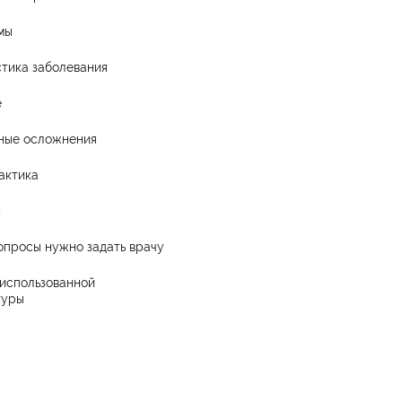
мы
тика заболевания
е
ные осложнения
актика
з
опросы нужно задать врачу
использованной
туры