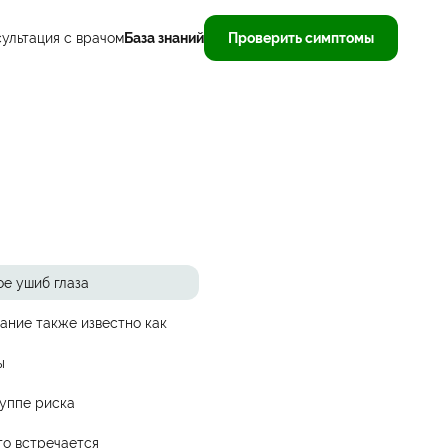
ультация с врачом
База знаний
Проверить симптомы
ое ушиб глаза
ание также известно как
ы
руппе риска
то встречается