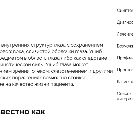
Симпто
Диагнос
Лечени
 внутренних структур глаза с сохранением
Возмож
ов: века, слизистой оболочки глаза. Ушиб
редметом в область глаза либо как следствие
Профил
инетической силы. Ушиб глаза может
Прогно
нием зрения, отеком, слезотечением и другими
еских поражениях возможно стойкое
Какие в
е на качество жизни пациента.
Список 
литера
вестно как