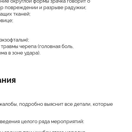
ние округлой формы зрачка говорит о
ер повреждении и разрыве радужки;
ащих тканей;
овице;
экзофтальм);
травмы черепа (головная боль,
а в зоне удара).
ания
жалобы, подробно выяснит все детали, которые
оведения целого ряда мероприятий: