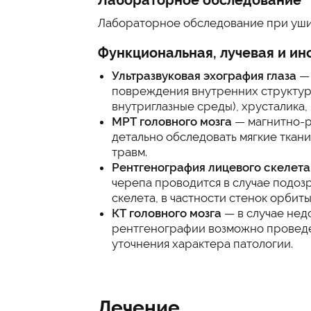
Лабораторное обследование
Лабораторное обследование при ушиб
Функциональная, лучевая и ин
Ультразвуковая эхография глаза
— 
повреждения внутренних структур г
внутриглазные среды), хрусталика,
МРТ головного мозга
— магнитно-р
детально обследовать мягкие ткани
травм.
Рентгенография лицевого скелета
черепа проводится в случае подоз
скелета, в частности стенок орбиты
КТ головного мозга
— в случае нед
рентгенографии возможно провед
уточнения характера патологии.
Лечение