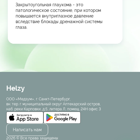
Закрытоугольная глаукома - это
патологическое состояние, при котором
повышается внутриглазное давление
вследствие блокады дренажной системы
глаза.
Helzy
ООО «Медзум», г. Санкт-Петербург,
вн. тер. г. муниципальный округ Аптекарский остров,
наб. реки Карповки, д.5, литера Л, помещ. 24Н офис 3
Написать нам
2026 © Все права защищены