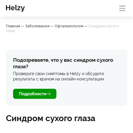
Онлайн-консультация с
База
Проверить
Главная
—
Заболевания
—
Офтальмология
—
Синдром сухого
врачом
знаний
симптомы
глаза
Подозреваете, что у вас синдром сухого
глаза?
Проверьте свои симптомы в Helzy и обсудите
результаты с врачом на онлайн-консультации
Подробности
Синдром сухого глаза