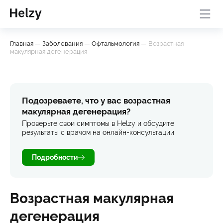
Онлайн-консультация с
База
Проверить
Главная
—
Заболевания
—
Офтальмология
—
Возрастная
врачом
знаний
симптомы
макулярная дегенерация
Подозреваете, что у вас возрастная
макулярная дегенерация?
Проверьте свои симптомы в Helzy и обсудите
результаты с врачом на онлайн-консультации
Подробности
Возрастная макулярная
дегенерация