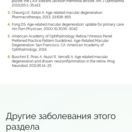
puzzle: the LXIX Edward Jackson memorial lecture. Am J Ophthalmol.
2013;155:1–35.e13.
Cheung LK, Eaton A. Age-related macular degeneration.
Pharmacotherapy. 2013; 33:838–855.
Fong DS. Age-related macular degeneration: update for primary care.
Am Fam Physician. 2000; 61:3035–3042.
American Academy of Ophthalmology Retina/Vitreous Panel.
Preferred Practice Pattern Guidelines. Age-Related Macular
Degeneration. San Francisco, CA: American Academy of
Ophthalmology; 2014.
Buschini E, Piras A, Nuzzi R, Vercelli A. Age related macular
degeneration and drusen: neuroinflammation in the retina. Prog
Neurobiol. 2011;95:14–25.
Другие заболевания этого
раздела