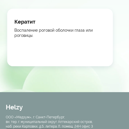
Кератит
Воспаление роговой оболочки глаза или
роговицы.
Helzy
ООО «Медзум», г. Санкт-Петербург,
вн. тер. г. муниципальный округ Аптекарский остров,
наб. реки Карповки, д.5, литера Л, помещ. 24Н офис 3