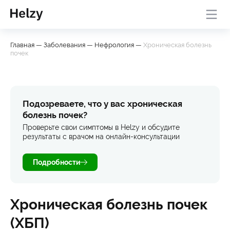
Онлайн-консультация с
База
Проверить
Главная
—
Заболевания
—
Нефрология
—
Хроническая болезнь
врачом
знаний
симптомы
почек
Подозреваете, что у вас хроническая
болезнь почек?
Проверьте свои симптомы в Helzy и обсудите
результаты с врачом на онлайн-консультации
Подробности
Хроническая болезнь почек
(ХБП)