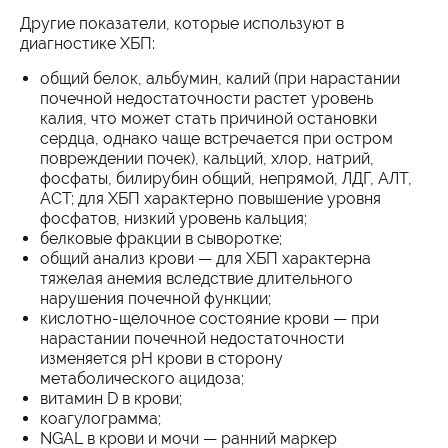
Другие показатели, которые используют в
диагностике ХБП:
общий белок, альбумин, калий (при нарастании
почечной недостаточности растет уровень
калия, что может стать причиной остановки
сердца, однако чаще встречается при остром
повреждении почек), кальций, хлор, натрий,
фосфаты, билирубин общий, непрямой, ЛДГ, АЛТ,
АСТ; для ХБП характерно повышение уровня
фосфатов, низкий уровень кальция;
белковые фракции в сыворотке;
общий анализ крови — для ХБП характерна
тяжелая анемия вследствие длительного
нарушения почечной функции;
кислотно-щелочное состояние крови — при
нарастании почечной недостаточности
изменяется pH крови в сторону
метаболического ацидоза;
витамин D в крови;
коагулограмма;
NGAL в крови и мочи — ранний маркер