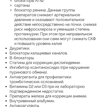
блокаторы АПФ;
сартаны;
блокатор ренина. Данные группы
препаратов снижают артериальное
давление и оказывают положительное
действие непосредственно на почки, снижая
риск нефросклероза и уменьшая степень
протеинурии. При этом при неправильном
использовании они сами могут снижать СКФ
и повышать уровень калия
Диуретики.
Блокаторы кальциевых каналов.
В-блокаторы.
Статины для коррекции дислипидемии.
Ингибитор ксантиноксидаз (при нарушении
пуринового обмена).
Антиагреганты для профилактики
тромботических осложнений.
Витамины D2 или D3 при их лабораторно
подтвержденном недостатке.
Препараты железа для коррекции анемии.
Внутривенный альбумин.
Антикоагулянты.