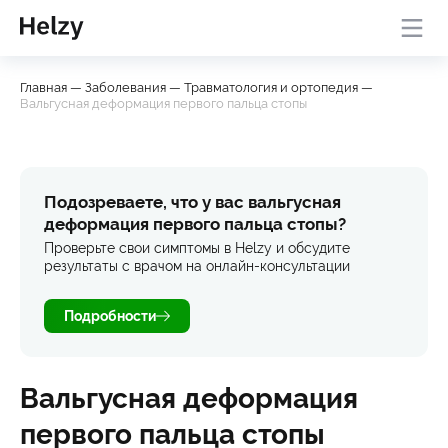
Онлайн-консультация с
База
Проверить
Главная
—
Заболевания
—
Травматология и ортопедия
—
врачом
знаний
симптомы
Вальгусная деформация первого пальца стопы
Подозреваете, что у вас вальгусная
деформация первого пальца стопы?
Проверьте свои симптомы в Helzy и обсудите
результаты с врачом на онлайн-консультации
Подробности
Вальгусная деформация
первого пальца стопы