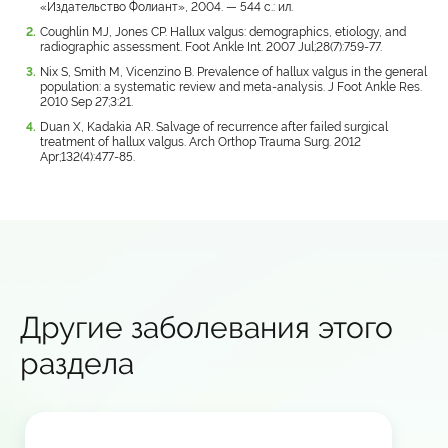
«Издательство Фолиант», 2004. — 544 с.: ил.
Coughlin MJ, Jones CP. Hallux valgus: demographics, etiology, and
radiographic assessment. Foot Ankle Int. 2007 Jul;28(7):759-77.
Nix S, Smith M, Vicenzino B. Prevalence of hallux valgus in the general
population: a systematic review and meta-analysis. J Foot Ankle Res.
2010 Sep 27;3:21.
Duan X, Kadakia AR. Salvage of recurrence after failed surgical
treatment of hallux valgus. Arch Orthop Trauma Surg. 2012
Apr;132(4):477-85.
Другие заболевания этого
раздела