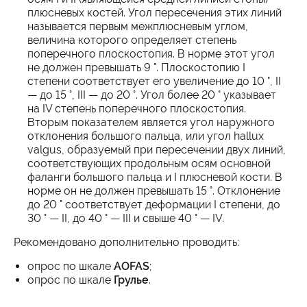
плюсневых костей. Угол пересечения этих линий
называется первым межплюсневым углом,
величина которого определяет степень
поперечного плоскостопия. В норме этот угол
не должен превышать 9 °. Плоскостопию I
степени соответствует его увеличение до 10 °, II
— до 15 °, III — до 20 °. Угол более 20 ° указывает
на IV степень поперечного плоскостопия.
Вторым показателем является угол наружного
отклонения большого пальца, или угол hallux
valgus, образуемый при пересечении двух линий,
соответствующих продольным осям основной
фаланги большого пальца и I плюсневой кости. В
норме он не должен превышать 15 °. Отклонение
до 20 ° соответствует деформации I степени, до
30 ° — II, до 40 ° — III и свыше 40 ° — IV.
Рекомендовано дополнительно проводить:
опрос по шкале
AOFAS
;
опрос по шкале
Грулье
.