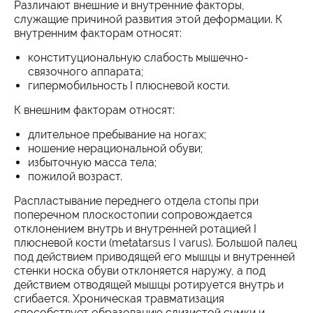
Различают внешние и внутренние факторы,
служащие причиной развития этой деформации. К
внутренним факторам относят:
конституциональную слабость мышечно-
связочного аппарата;
гипермобильность I плюсневой кости.
К внешним факторам относят:
длительное пребывание на ногах;
ношение нерациональной обуви;
избыточную масса тела;
пожилой возраст.
Распластывание переднего отдела стопы при
поперечном плоскостопии сопровождается
отклонением внутрь и внутренней ротацией I
плюсневой кости (metatarsus I varus). Большой палец
под действием приводящей его мышцы и внутренней
стенки носка обуви отклоняется наружу, а под
действием отводящей мышцы ротируется внутрь и
сгибается. Хроническая травматизация
способствует образованию слизистой сумки и