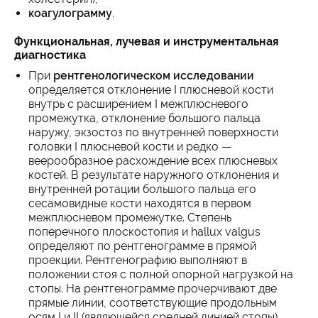
коагулограмму
.
Функциональная, лучевая и инструментальная
диагностика
При
рентгенологическом исследовании
определяется отклонение I плюсневой кости
внутрь с расширением I межплюсневого
промежутка, отклонение большого пальца
наружу, экзостоз по внутренней поверхности
головки I плюсневой кости и редко —
веерообразное расхождение всех плюсневых
костей. В результате наружного отклонения и
внутренней ротации большого пальца его
сесамовидные кости находятся в первом
межплюсневом промежутке. Степень
поперечного плоскостопия и hallux valgus
определяют по рентгенограмме в прямой
проекции. Рентгенографию выполняют в
положении стоя с полной опорной нагрузкой на
стопы. На рентгенограмме прочерчивают две
прямые линии, соответствующие продольным
осям I и II (являющейся средней линией стопы)