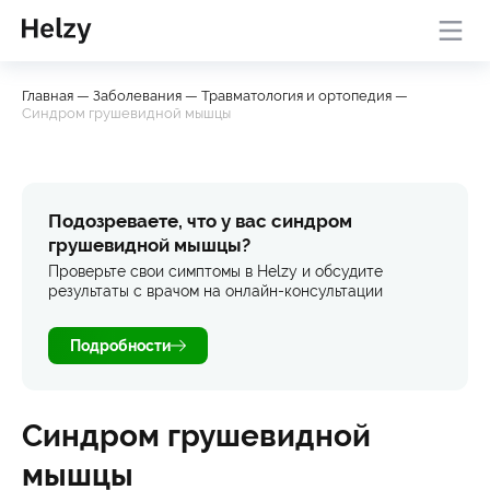
Онлайн-консультация с
База
Проверить
Главная
—
Заболевания
—
Травматология и ортопедия
—
врачом
знаний
симптомы
Синдром грушевидной мышцы
Подозреваете, что у вас синдром
грушевидной мышцы?
Проверьте свои симптомы в Helzy и обсудите
результаты с врачом на онлайн-консультации
Подробности
Синдром грушевидной
мышцы