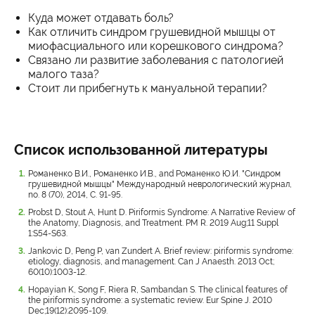
Куда может отдавать боль?
Как отличить синдром грушевидной мышцы от
миофасциального или корешкового синдрома?
Связано ли развитие заболевания с патологией
малого таза?
Стоит ли прибегнуть к мануальной терапии?
Список использованной литературы
Романенко В.И., Романенко И.В., and Романенко Ю.И. "Синдром
грушевидной мышцы" Международный неврологический журнал,
no. 8 (70), 2014, С. 91-95.
Probst D, Stout A, Hunt D. Piriformis Syndrome: A Narrative Review of
the Anatomy, Diagnosis, and Treatment. PM R. 2019 Aug;11 Suppl
1:S54-S63.
Jankovic D, Peng P, van Zundert A. Brief review: piriformis syndrome:
etiology, diagnosis, and management. Can J Anaesth. 2013 Oct;
60(10):1003-12.
Hopayian K, Song F, Riera R, Sambandan S. The clinical features of
the piriformis syndrome: a systematic review. Eur Spine J. 2010
Dec;19(12):2095-109.