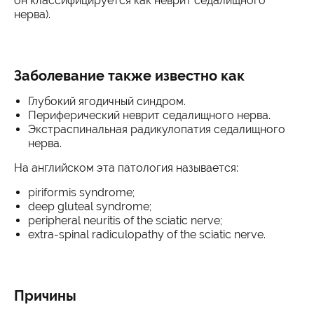
он классифицируется как неврит седалищного
нерва).
Заболевание также известно как
Глубокий ягодичный синдром.
Периферический неврит седалищного нерва.
Экстраспинальная радикулопатия седалищного
нерва.
На английском эта патология называется:
piriformis syndrome;
deep gluteal syndrome;
peripheral neuritis of the sciatic nerve;
extra-spinal radiculopathy of the sciatic nerve.
Причины