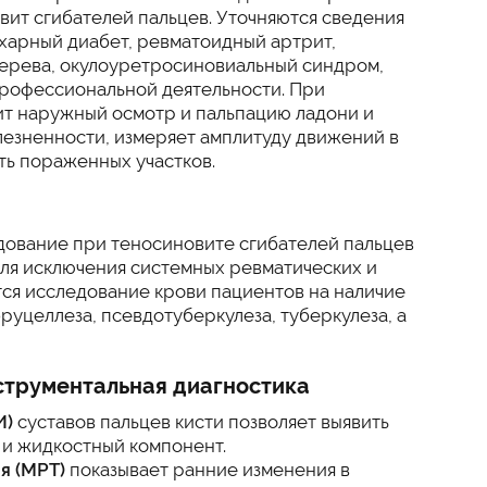
вит сгибателей пальцев. Уточняются сведения
ахарный диабет, ревматоидный артрит,
терева, окулоуретросиновиальный синдром,
 профессиональной деятельности. При
ит наружный осмотр и пальпацию ладони и
олезненности, измеряет амплитуду движений в
ть пораженных участков.
ование при теносиновите сгибателей пальцев
для исключения системных ревматических и
ся исследование крови пациентов на наличие
руцеллеза, псевдотуберкулеза, туберкулеза, а
струментальная диагностика
И)
суставов пальцев кисти позволяет выявить
 и жидкостный компонент.
я (МРТ)
показывает ранние изменения в