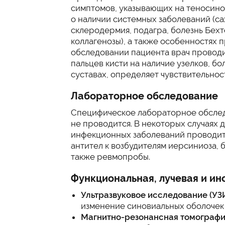
симптомов, указывающих на теносино
о наличии системных заболеваний (с
склеродермия, подагра, болезнь Бех
коллагенозы), а также особенностях
обследовании пациента врач провод
пальцев кисти на наличие узелков, б
суставах, определяет чувствительнос
Лабораторное обследование
Специфическое лабораторное обслед
не проводится. В некоторых случаях 
инфекционных заболеваний проводит
антител к возбудителям иерсиниоза, б
также ревмопробы.
Функциональная, лучевая и ин
Ультразвуковое исследование (УЗ
изменение синовиальных оболочек
Магнитно-резонансная томографи