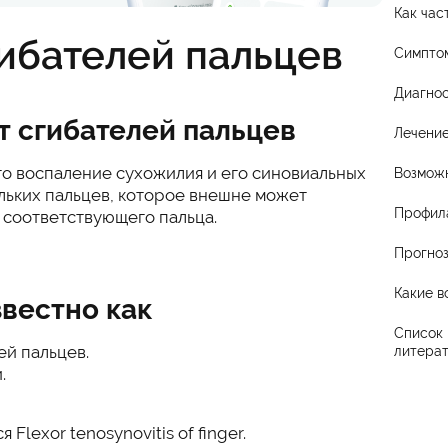
Как час
ибателей пальцев
Симпто
Диагнос
т сгибателей пальцев
Лечени
то воспаление сухожилия и его синовиальных
Возмож
льких пальцев, которое внешне может
Профил
и соответствующего пальца.
Прогно
Какие в
вестно как
Список 
й пальцев.
литера
.
Flexor tenosynovitis of finger.