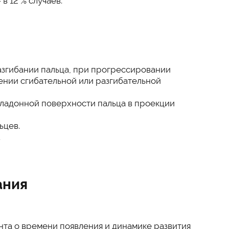
в 12 % случаев.
згибании пальца, при прогрессировании
ении сгибательной или разгибательной
 ладонной поверхности пальца в проекции
ьцев.
.
ания
та о времени появления и динамике развития