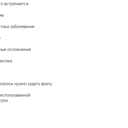
то встречается
мы
тика заболевания
е
ные осложнения
актика
з
опросы нужно задать врачу
использованной
туры