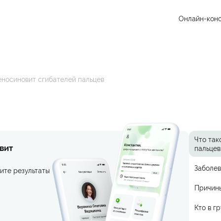
Онлайн-конс
еносиновит сгибателей пальцев
Что так
вит
пальцев
Заболев
ите результаты
Причин
Кто в г