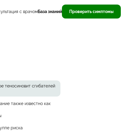
ультация с врачом
База знаний
Проверить симптомы
ое теносиновит сгибателей
ание также известно как
ы
руппе риска