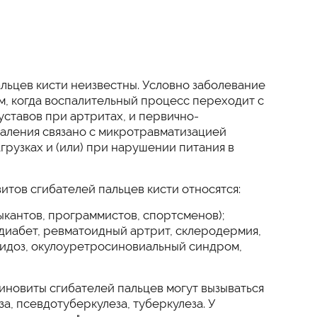
льцев кисти неизвестны. Условно заболевание
, когда воспалительный процесс переходит с
уставов при артритах, и первично-
паления связано с микротравматизацией
грузках и (или) при нарушении питания в
итов сгибателей пальцев кисти относятся:
ыкантов, программистов, спортсменов);
диабет, ревматоидный артрит, склеродермия,
оидоз, окулоуретросиновиальный синдром,
новиты сгибателей пальцев могут вызываться
а, псевдотуберкулеза, туберкулеза. У