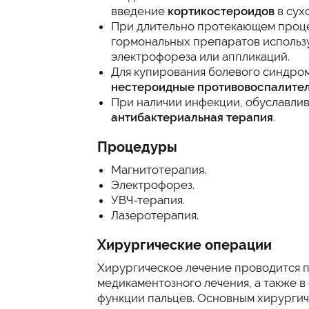
введение
кортикостероидов
в сух
При длительно протекающем проце
гормональных препаратов исполь
электрофореза или аппликаций.
Для купирования болевого синдром
нестероидные противовоспалите
При наличии инфекции, обуславли
антибактериальная терапия
.
Процедуры
Магнитотерапия.
Электрофорез.
УВЧ-терапия.
Лазеротерапия.
Хирургические операции
Хирургическое лечение проводится п
медикаментозного лечения, а также 
функции пальцев. Основным хирургич