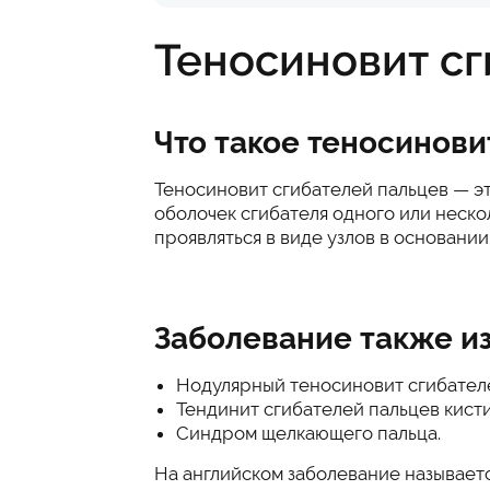
Теносиновит сг
Что такое теносинови
Теносиновит сгибателей пальцев — э
оболочек сгибателя одного или неско
проявляться в виде узлов в основани
Заболевание также из
Нодулярный теносиновит сгибателе
Тендинит сгибателей пальцев кисти
Синдром щелкающего пальца.
На английском заболевание называется 