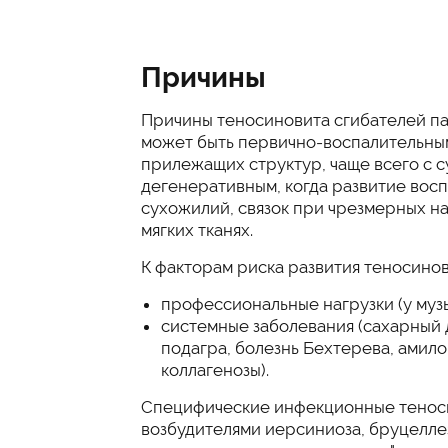
Причины
Причины теносиновита сгибателей па
может быть первично-воспалительным
прилежащих структур, чаще всего с с
дегенеративным, когда развитие вос
сухожилий, связок при чрезмерных на
мягких тканях.
К факторам риска развития теносинов
профессиональные нагрузки (у муз
системные заболевания (сахарный 
подагра, болезнь Бехтерева, амил
коллагенозы).
Специфические инфекционные теноси
возбудителями иерсиниоза, бруцеллез