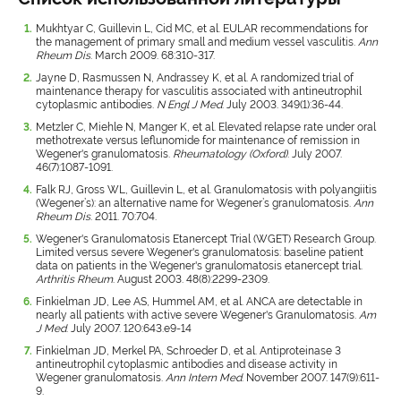
Mukhtyar C, Guillevin L, Cid MC, et al. EULAR recommendations for
the management of primary small and medium vessel vasculitis.
Ann
Rheum Dis
. March 2009. 68:310-317.
Jayne D, Rasmussen N, Andrassey K, et al. A randomized trial of
maintenance therapy for vasculitis associated with antineutrophil
cytoplasmic antibodies.
N Engl J Med
. July 2003. 349(1):36-44.
Metzler C, Miehle N, Manger K, et al. Elevated relapse rate under oral
methotrexate versus leflunomide for maintenance of remission in
Wegener's granulomatosis.
Rheumatology (Oxford)
. July 2007.
46(7):1087-1091.
Falk RJ, Gross WL, Guillevin L, et al. Granulomatosis with polyangiitis
(Wegener’s): an alternative name for Wegener’s granulomatosis.
Ann
Rheum Dis
. 2011. 70:704.
Wegener's Granulomatosis Etanercept Trial (WGET) Research Group.
Limited versus severe Wegener's granulomatosis: baseline patient
data on patients in the Wegener's granulomatosis etanercept trial.
Arthritis Rheum
. August 2003. 48(8):2299-2309.
Finkielman JD, Lee AS, Hummel AM, et al. ANCA are detectable in
nearly all patients with active severe Wegener's Granulomatosis.
Am
J Med
. July 2007. 120:643.e9-14
Finkielman JD, Merkel PA, Schroeder D, et al. Antiproteinase 3
antineutrophil cytoplasmic antibodies and disease activity in
Wegener granulomatosis.
Ann Intern Med
. November 2007. 147(9):611-
9.