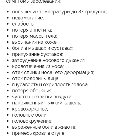
симптомы заболевания:
повышение температуры до 37 градусов;
недомогание;
слабость;
потеря аппетита;
потеря массы тела;
высыпания на коже;
боли в мышцах и суставах;
припухание суставов;
затруднение носового дыхания;
кровотечения из носа;
отек спинки носа, его деформация;
отек половины лица;
гнусавость и охриплость голоса;
потеря обоняния;
чувство нехватки воздуха;
напряженный, тяжкий кашель;
кровохарканье;
головные боли;
головокружение;
выраженные боли в животе;
примесь крови в стуле;