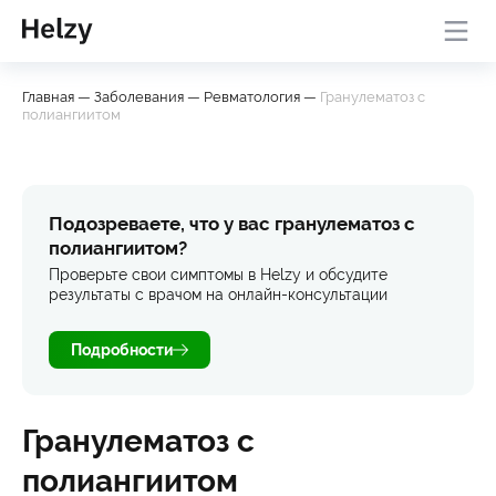
Онлайн-консультация с
База
Проверить
Главная
—
Заболевания
—
Ревматология
—
Гранулематоз с
врачом
знаний
симптомы
полиангиитом
Подозреваете, что у вас гранулематоз с
полиангиитом?
Проверьте свои симптомы в Helzy и обсудите
результаты с врачом на онлайн-консультации
Подробности
Гранулематоз с
полиангиитом