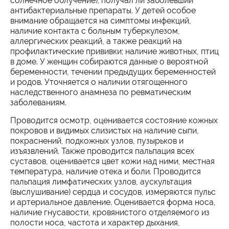
солнечное облучение); получал ли заболевший
антибактериальные препараты. У детей особое
внимание обращается на симптомы инфекций,
наличие контакта с больным туберкулезом,
аллергических реакций, а также реакций на
профилактические прививки; наличие животных, птиц
в доме. У женщин собираются данные о вероятной
беременности, течении предыдущих беременностей
и родов. Уточняется о наличии отягощенного
наследственного анамнеза по ревматическим
заболеваниям.
Проводится осмотр, оценивается состояние кожных
покровов и видимых слизистых на наличие сыпи,
покраснений, подкожных узлов, пузырьков и
изъязвлений. Также проводится пальпация всех
суставов, оценивается цвет кожи над ними, местная
температура, наличие отека и боли. Проводится
пальпация лимфатических узлов, аускультация
(выслушивание) сердца и сосудов, измеряются пульс
и артериальное давление. Оценивается форма носа,
наличие гнусавости, кровянистого отделяемого из
полости носа, частота и характер дыхания,