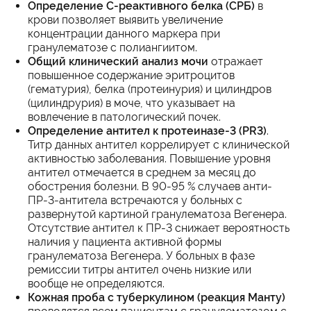
Определение С-реактивного белка (СРБ)
в
крови позволяет выявить увеличение
концентрации данного маркера при
гранулематозе с полиангиитом.
Общий клинический анализ мочи
отражает
повышенное содержание эритроцитов
(гематурия), белка (протеинурия) и цилиндров
(цилиндрурия) в моче, что указывает на
вовлечение в патологический почек.
Определение антител к протеиназе-3 (PR3)
.
Титр данных антител коррелирует с клинической
активностью заболевания. Повышение уровня
антител отмечается в среднем за месяц до
обострения болезни. В 90-95 % случаев анти-
ПР-3-антитела встречаются у больных с
развернутой картиной гранулематоза Вегенера.
Отсутствие антител к ПР-3 снижает вероятность
наличия у пациента активной формы
гранулематоза Вегенера. У больных в фазе
ремиссии титры антител очень низкие или
вообще не определяются.
Кожная проба с туберкулином (реакция Манту)