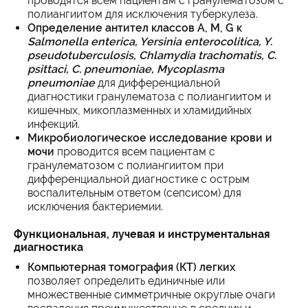
проводятся всем пациентам с гранулематозом с
полиангиитом для исключения туберкулеза.
Определение антител классов A, M, G к
Salmonella enterica, Yersinia enterocolitica, Y.
pseudotuberculosis, Chlamydia trachomatis, C.
psittaci, C. pneumoniae, Mycoplasma
pneumoniae
для дифференциальной
диагностики гранулематоза с полиангиитом и
кишечных, микоплазменных и хламидийных
инфекций.
Микробиологическое исследование крови и
мочи
проводится всем пациентам с
гранулематозом с полиангиитом при
дифференциальной диагностике с острым
воспалительным ответом (сепсисом) для
исключения бактериемии.
Функциональная, лучевая и инструментальная
диагностика
Компьютерная томография (КТ) легких
позволяет определить единичные или
множественные симметричные округлые очаги