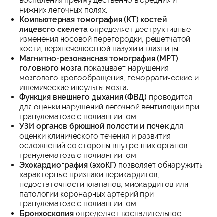
воспаления преимущественно в средних и
нижних легочных полях.
Компьютерная томография (КТ) костей
лицевого скелета
определяет деструктивные
изменения носовой перегородки, решетчатой
кости, верхнечелюстной пазухи и глазницы.
Магнитно-резонансная томография (МРТ)
головного мозга
показывает нарушения
мозгового кровообращения, геморрагические и
ишемические инсульты мозга.
Функция внешнего дыхания (ФВД)
проводится
для оценки нарушений легочной вентиляции при
гранулематозе с полиангиитом.
УЗИ органов брюшной полости и почек
для
оценки клинического течения и развития
осложнений со стороны внутренних органов
гранулематоза с полиангиитом.
Эхокардиография (эхоКГ)
позволяет обнаружить
характерные признаки перикардитов,
недостаточности клапанов, миокардитов или
патологии коронарных артерий при
гранулематозе с полиангиитом.
Бронхоскопия
определяет воспалительное