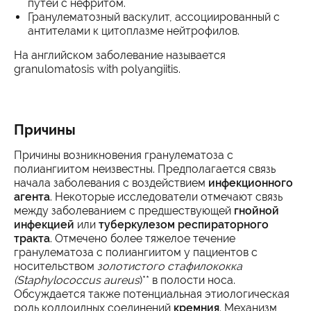
путей с нефритом.
Гранулематозный васкулит, ассоциированный с
антителами к цитоплазме нейтрофилов.
На английском заболевание называется
granulomatosis with polyangiitis.
Причины
Причины возникновения гранулематоза с
полиангиитом неизвестны. Предполагается связь
начала заболевания с воздействием
инфекционного
агента
. Некоторые исследователи отмечают связь
между заболеванием с предшествующей
гнойной
инфекцией
или
туберкулезом респираторного
тракта
. Отмечено более тяжелое течение
гранулематоза с полиангиитом у пациентов с
носительством
золотистого стафилококка
(
Staphylococcus aureus
)** в полости носа.
Обсуждается также потенциальная этиологическая
роль коллоидных соединений
кремния
. Механизм