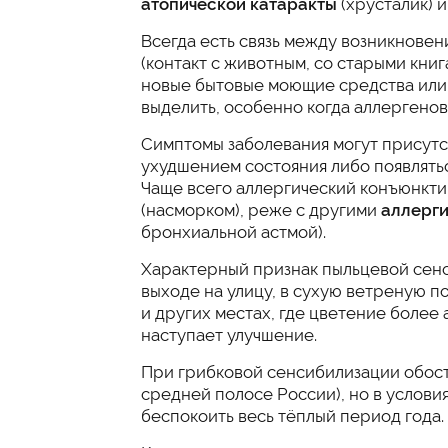
атопической катаракты
(хрусталик) и 
Всегда есть связь между возникнове
(контакт с животным, со старыми кни
новые бытовые моющие средства или д
выделить, особенно когда аллергенов
Симптомы заболевания могут присутс
ухудшением состояния либо появлятьс
Чаще всего аллергический конъюнкти
(насморком), реже с другими
аллерги
бронхиальной астмой).
Характерный признак пыльцевой сен
выходе на улицу, в сухую ветреную п
и других местах, где цветение более 
наступает улучшение.
При грибковой сенсибилизации обост
средней полосе России), но в услови
беспокоить весь тёплый период года.