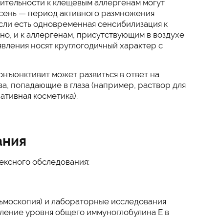
ительности к клещевым аллергенам могут
осень — период активного размножения
Если есть одновременная сенсибилизация к
о, и к аллергенам, присутствующим в воздухе
явления носят круглогодичный характер с
онъюнктивит может развиться в ответ на
а, попадающие в глаза (например, раствор для
ративная косметика).
ания
ексного обследования:
ьмоскопия) и лабораторные исследования
еление уровня общего иммуноглобулина Е в