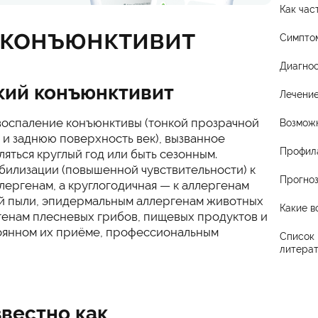
Как час
 конъюнктивит
Симпто
Диагнос
кий конъюнктивит
Лечени
воспаление конъюнктивы (тонкой прозрачной
Возмож
 и заднюю поверхность век), вызванное
Профил
яться круглый год или быть сезонным.
билизации (повышенной чувствительности) к
Прогно
лергенам, а круглогодичная — к аллергенам
й пыли, эпидермальным аллергенам животных
Какие в
генам плесневых грибов, пищевых продуктов и
оянном их приёме, профессиональным
Список 
литера
вестно как