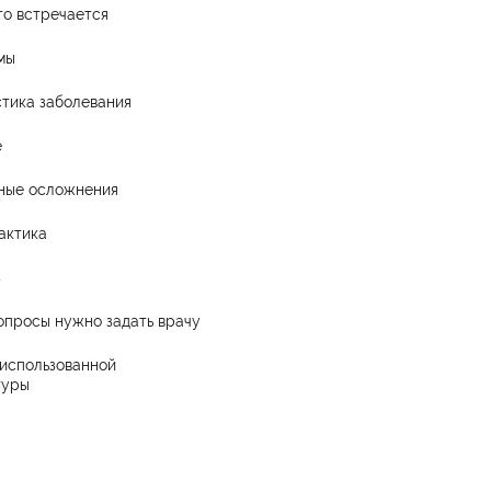
то встречается
мы
тика заболевания
е
ные осложнения
актика
з
опросы нужно задать врачу
использованной
туры