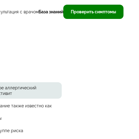
ультация с врачом
База знаний
Проверить симптомы
ое аллергический
ктивит
ание также известно как
ы
руппе риска