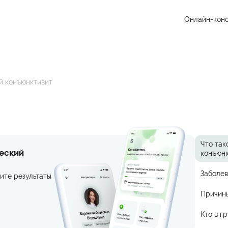
Онлайн-конс
й конъюнктивит
Что так
ческий
конъюн
Заболев
ите результаты
Причин
Кто в г