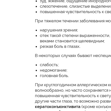
зуд, жжение, ощущение инородного 
слезотечение, слизистые выделения 
повышенная чувствительность к све
При тяжелом течении заболевания мог
нарушения зрения;
отек такой степени выраженности
веками становится щелевидным;
резкая боль в глазах.
В некоторых случаях бывают неспеци
слабость;
недомогание;
головная боль.
При круглогодичном аллергическом к
волнообразно, но часто сохраняется н
повышенная чувствительность к свету
другие части глаза, то возможно раз
кератоконъюнктивита
(кроме конъюн