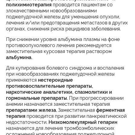
полихимиотерапия
проводится пациентам со
злокачественными новообразованиями
поджелудочной железы для уменьшения опухоли,
лечения и/или предотвращения метастазов в других
органах, снижения риска рецидивов заболевания.
При снижении уровня альбумина плазмы на фоне
противоопухолевого лечения рекомендуется
заместительная курсовая терапия раствором
альбумина.
Для купирования болевого синдрома и воспаления
при новообразованиях поджелудочной железы
применяются
нестероидные
противовоспалительные препараты,
наркотические анальгетики, спазмолитики и
гормональные препараты.
При прогрессировании
анемии назначается заместительная терапия
препаратами железа.
Заместительная
ферментная
терапия
проводится при развитии панкреатической
недостаточности.
Низкомолекулярный гепарин
назначается для лечения тромбоэмболических
осложнений новообразования поджелудочной