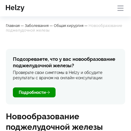
Онлайн-консультация с
База
Проверить
Главная
—
Заболевания
—
Общая хирургия
—
Новообразование
врачом
знаний
симптомы
поджелудочной железы
Подозреваете, что у вас новообразование
поджелудочной железы?
Проверьте свои симптомы в Helzy и обсудите
результаты с врачом на онлайн-консультации
Подробности
Новообразование
поджелудочной железы