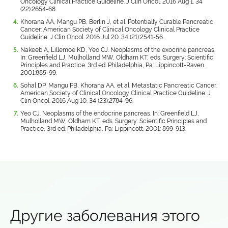
Oncology Clinical Practice Guideline. J Clin Oncol. 2016 Aug 1. 34
(22):2654-68.
Khorana AA, Mangu PB, Berlin J, et al. Potentially Curable Pancreatic
Cancer: American Society of Clinical Oncology Clinical Practice
Guideline. J Clin Oncol. 2016 Jul 20. 34 (21):2541-56.
Nakeeb A, Lillemoe KD, Yeo CJ. Neoplasms of the exocrine pancreas.
In: Greenfield LJ, Mulholland MW, Oldham KT, eds. Surgery: Scientific
Principles and Practice. 3rd ed. Philadelphia, Pa: Lippincott-Raven.
2001:885-99.
Sohal DP, Mangu PB, Khorana AA, et al. Metastatic Pancreatic Cancer:
American Society of Clinical Oncology Clinical Practice Guideline. J
Clin Oncol. 2016 Aug 10. 34 (23):2784-96.
Yeo CJ. Neoplasms of the endocrine pancreas. In: Greenfield LJ,
Mulholland MW, Oldham KT, eds. Surgery: Scientific Principles and
Practice, 3rd ed. Philadelphia, Pa: Lippincott. 2001: 899-913.
Другие заболевания этого