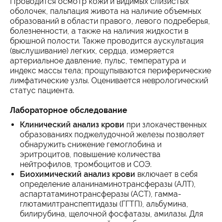
Проводится осмотр кожи и видимых слизистых
оболочек, пальпация живота на наличие объемных
образований в области правого, левого подреберья,
болезненности, а также на наличия жидкости в
брюшной полости. Также проводится аускультация
(выслушивание) легких, сердца, измеряется
артериальное давление, пульс, температура и
индекс массы тела; прощупываются периферические
лимфатические узлы. Оценивается неврологический
статус пациента.
Лабораторное обследование
Клинический анализ крови
при злокачественных
образованиях поджелудочной железы позволяет
обнаружить снижение гемоглобина и
эритроцитов, повышение количества
нейтрофилов, тромбоцитов и СОЭ.
Биохимический анализ крови
включает в себя
определение аланинаминотрансферазы (АЛТ),
аспартатаминотрансферазы (АСТ), гамма-
глютамилтранспептидазы (ГГТП), альбумина,
билирубина, щелочной фосфатазы, амилазы. Для