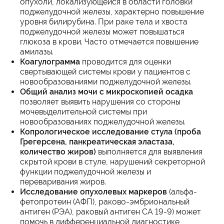
опухоли, локализующейся в области го­ловки
поджелудочной железы, характерно повышение
уровня билирубина. При раке тела и хвоста
поджелудочной железы может повышаться
глюкоза в крови. Часто отмечается повышение
амилазы.
Коагулограмма
проводится для оценки
свертывающей системы крови у пациентов с
новообразованиями поджелудочной железы.
Общий анализ мочи с микроскопией осадка
позволяет выявить нарушения со стороны
мочевыделительной системы при
новообразованиях поджелудочной железы.
Копрологическое исследование стула (проба
Грегерсена, панкреатическая эластаза,
количество жиров)
выполняется для выявления
скрытой крови в стуле, нарушений секреторной
функции поджелудочной железы и
переваривания жиров.
Исследование опухолевых маркеров
(альфа-
фетопротеин (АФП), раково-эмбриональный
антиген (РЭА), раковый антиген СА 19-9) может
помочь в дифференциальной диагностике,