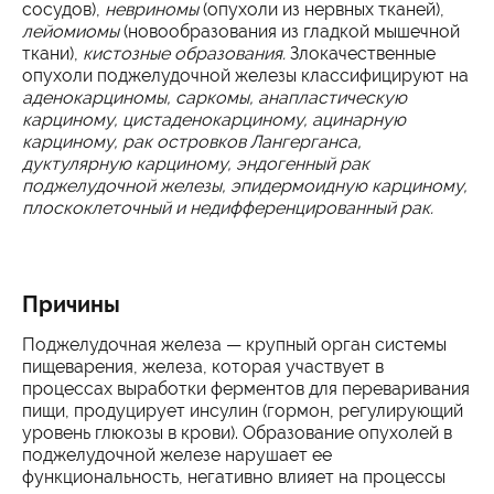
сосудов),
невриномы
(опухоли из нервных тканей),
лейомиомы
(новообразования из гладкой мышечной
ткани),
кистозные образования.
Злокачественные
опухоли поджелудочной железы классифицируют на
аденокарциномы, саркомы, анапластическую
карциному, цистаденокарциному, ацинарную
карциному, рак островков Лангерганса,
дуктулярную карциному, эндогенный рак
поджелудочной железы, эпидермоидную карциному,
плоскоклеточный и недифференцированный рак.
Причины
Поджелудочная железа — крупный орган системы
пищеварения, железа, которая участвует в
процессах выработки ферментов для переваривания
пищи, продуцирует инсулин (гормон, регулирующий
уровень глюкозы в крови). Образование опухолей в
поджелудочной железе нарушает ее
функциональность, негативно влияет на процессы