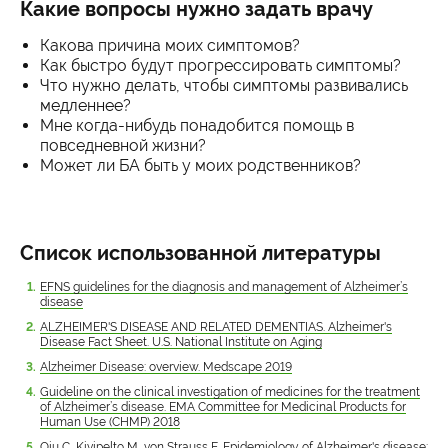
Какие вопросы нужно задать врачу
Какова причина моих симптомов?
Как быстро будут прогрессировать симптомы?
Что нужно делать, чтобы симптомы развивались
медленнее?
Мне когда-нибудь понадобится помощь в
повседневной жизни?
Может ли БА быть у моих родственников?
Список использованной литературы
EFNS guidelines for the diagnosis and management of Alzheimer’s
disease
ALZHEIMER'S DISEASE AND RELATED DEMENTIAS. Alzheimer's
Disease Fact Sheet. U.S. National Institute on Aging
Alzheimer Disease: overview. Medscape 2019
Guideline on the clinical investigation of medicines for the treatment
of Alzheimer’s disease. EMA Committee for Medicinal Products for
Human Use (CHMP) 2018
Qiu C, Kivipelto M, von Strauss E. Epidemiology of Alzheimer's disease: