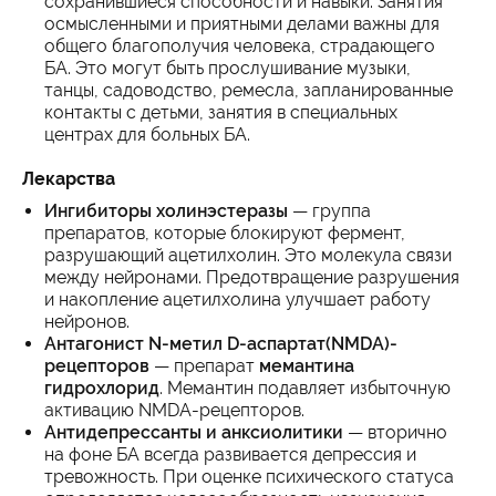
сохранившиеся способности и навыки. Занятия
осмысленными и приятными делами важны для
общего благополучия человека, страдающего
БА. Это могут быть прослушивание музыки,
танцы, садоводство, ремесла, запланированные
контакты с детьми, занятия в специальных
центрах для больных БА.
Лекарства
Ингибиторы холинэстеразы
— группа
препаратов, которые блокируют фермент,
разрушающий ацетилхолин. Это молекула связи
между нейронами. Предотвращение разрушения
и накопление ацетилхолина улучшает работу
нейронов.
Антагонист N-метил D-аспартат(NMDA)-
рецепторов
— препарат
мемантина
гидрохлорид
. Мемантин подавляет избыточную
активацию NMDA-рецепторов.
Антидепрессанты и анксиолитики
— вторично
на фоне БА всегда развивается депрессия и
тревожность. При оценке психического статуса