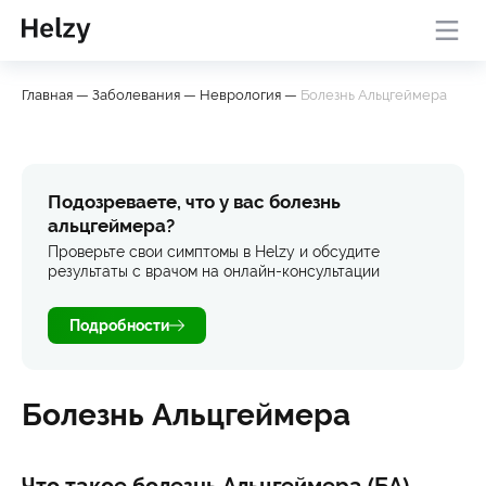
Онлайн-консультация с
База
Проверить
Главная
—
Заболевания
—
Неврология
—
Болезнь Альцгеймера
врачом
знаний
симптомы
Подозреваете, что у вас болезнь
альцгеймера?
Проверьте свои симптомы в Helzy и обсудите
результаты с врачом на онлайн-консультации
Подробности
Болезнь Альцгеймера