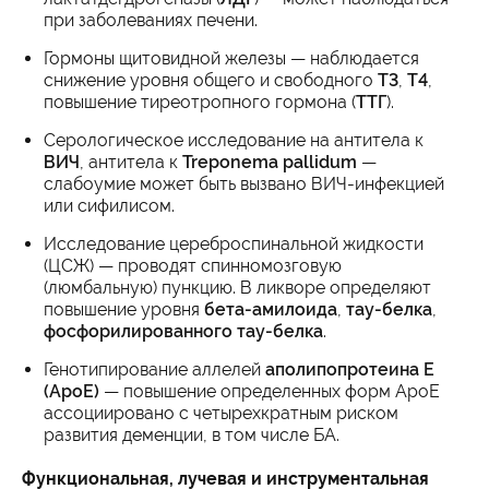
при заболеваниях печени.
Гормоны щитовидной железы — наблюдается
снижение уровня общего и свободного
Т3
,
Т4
,
повышение тиреотропного гормона (
ТТГ
).
Серологическое исследование на антитела к
ВИЧ
, антитела к
Treponema pallidum
—
слабоумие может быть вызвано ВИЧ-инфекцией
или сифилисом.
Исследование цереброспинальной жидкости
(ЦСЖ) — проводят спинномозговую
(люмбальную) пункцию. В ликворе определяют
повышение уровня
бета-амилоида
,
тау-белка
,
фосфорилированного тау-белка
.
Генотипирование аллелей
аполипопротеина E
(ApoE)
— повышение определенных форм ApoE
ассоциировано с четырехкратным риском
развития деменции, в том числе БА.
Функциональная, лучевая и инструментальная