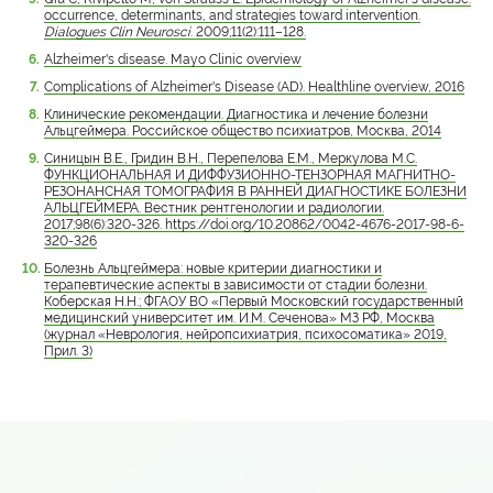
occurrence, determinants, and strategies toward intervention.
Dialogues Clin Neurosci
. 2009;11(2):111–128.
Alzheimer's disease. Mayo Clinic overview
Complications of Alzheimer's Disease (AD). Healthline overview, 2016
Клинические рекомендации. Диагностика и лечение болезни
Альцгеймера. Российское общество психиатров, Москва, 2014
Синицын В.Е., Гридин В.Н., Перепелова Е.М., Меркулова М.С.
ФУНКЦИОНАЛЬНАЯ И ДИФФУЗИОННО-ТЕНЗОРНАЯ МАГНИТНО-
РЕЗОНАНСНАЯ ТОМОГРАФИЯ В РАННЕЙ ДИАГНОСТИКЕ БОЛЕЗНИ
АЛЬЦГЕЙМЕРА. Вестник рентгенологии и радиологии.
2017;98(6):320-326. https://doi.org/10.20862/0042-4676-2017-98-6-
320-326
Болезнь Альцгеймера: новые критерии диагностики и
терапевтические аспекты в зависимости от стадии болезни.
Коберская Н.Н.; ФГАОУ ВО «Первый Московский государственный
медицинский университет им. И.М. Сеченова» МЗ РФ, Москва
(журнал «Неврология, нейропсихиатрия, психосоматика» 2019,
Прил. 3)