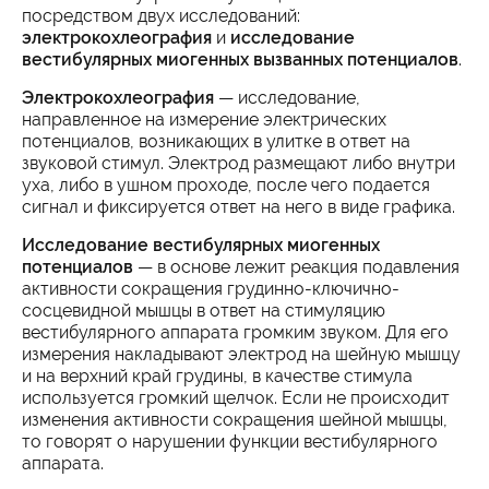
посредством двух исследований:
электрокохлеография
и
исследование
вестибулярных миогенных вызванных потенциалов
.
Электрокохлеография
— исследование,
направленное на измерение электрических
потенциалов, возникающих в улитке в ответ на
звуковой стимул. Электрод размещают либо внутри
уха, либо в ушном проходе, после чего подается
сигнал и фиксируется ответ на него в виде графика.
Исследование вестибулярных миогенных
потенциалов
— в основе лежит реакция подавления
активности сокращения грудинно-ключично-
сосцевидной мышцы в ответ на стимуляцию
вестибулярного аппарата громким звуком. Для его
измерения накладывают электрод на шейную мышцу
и на верхний край грудины, в качестве стимула
используется громкий щелчок. Если не происходит
изменения активности сокращения шейной мышцы,
то говорят о нарушении функции вестибулярного
аппарата.