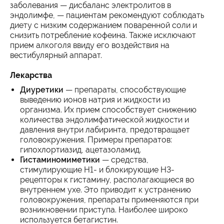
заболевания — дисбаланс электролитов в
эндолимфе, — пациентам рекомендуют соблюдать
диету с низким содержанием поваренной соли и
снизить потребление кофеина. Также исключают
прием алкоголя ввиду его воздействия на
вестибулярный аппарат.
Лекарства
Диуретики
— препараты, способствующие
выведению ионов натрия и жидкости из
организма. Их прием способствует снижению
количества эндолимфатической жидкости и
давления внутри лабиринта, предотвращает
головокружения. Примеры препаратов:
гипохлортиазид, ацетазоламид.
Гистаминомиметики
— средства,
стимулирующие Н1- и блокирующие Н3-
рецепторы к гистамину, располагающиеся во
внутреннем ухе. Это приводит к устранению
головокружения, препараты применяются при
возникновении приступа. Наиболее широко
используется бетагистин.