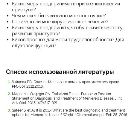
Какие меры предпринимать при возникновении
приступа?
Чем может быть вызвано мое состояние?
Показано ли мне хирургическое лечение?
Какие меры предпринять, чтобы снизить частоту
развития приступов?
Каков прогноз для моей трудоспособности? Для
слуховой функции?
Список использованной литературы
Зайцева Р.В, Болезнь Меньера: в помощь практическому врачу.
РМЖ от 21.12.2016.
Magnan J, Özgirgin ON, Trabalzini F, et al. European Position
Statement on Diagnosis, and Treatment of Meniere's Disease. J Int
Adv Otol. 2018;14(2):317–321.
Safeer S. et Al. It is 2015: What are the best diagnostic and treatment
options for Ménière’s disease? World J Otorhinolaryngol. Feb 28, 2016.