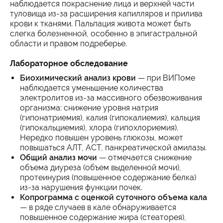
наблюдается покраснение лица и верхней части
туловища из-за расширения капилляров и прилива
крови к тканями. Пальпация живота может быть
слегка болезненной, особенно в эпигастральной
области и правом подреберье.
Лабораторное обследование
Биохимический анализ крови
— при ВИПоме
наблюдается уменьшение количества
электролитов из-за массивного обезвоживания
организма: снижение уровня натрия
(гипонатриемия), калия (гипокалиемия), кальция
(гипокальциемия), хлора (гипохлориемия).
Нередко повышен уровень глюкозы, может
повышаться АЛТ, АСТ, панкреатической амилазы.
Общий анализ мочи
— отмечается снижение
объема диуреза (объем выделенной мочи),
протеинурия (повышенное содержание белка)
из-за нарушения функции почек.
Копрограмма с оценкой суточного объема кала
— в ряде случаев в кале обнаруживается
повышенное содержание жира (стеаторея),