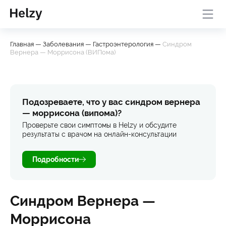
Онлайн-консультация с
База
Проверить
Главная
—
Заболевания
—
Гастроэнтерология
—
Синдром
врачом
знаний
симптомы
Вернера — Моррисона (ВИПома)
Подозреваете, что у вас синдром вернера
— моррисона (випома)?
Проверьте свои симптомы в Helzy и обсудите
результаты с врачом на онлайн-консультации
Подробности
Синдром Вернера —
Моррисона