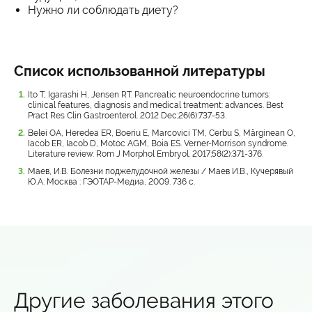
Нужно ли соблюдать диету?
Список использованной литературы
Ito T, Igarashi H, Jensen RT. Pancreatic neuroendocrine tumors:
clinical features, diagnosis and medical treatment: advances. Best
Pract Res Clin Gastroenterol. 2012 Dec;26(6):737-53.
Belei OA, Heredea ER, Boeriu E, Marcovici TM, Cerbu S, Mărginean O,
Iacob ER, Iacob D, Motoc AGM, Boia ES. Verner-Morrison syndrome.
Literature review. Rom J Morphol Embryol. 2017;58(2):371-376.
Маев, И.В. Болезни поджелудочной железы / Маев И.В., Кучерявый
Ю.А. Москва : ГЭОТАР-Медиа, 2009. 736 с.
Другие заболевания этого