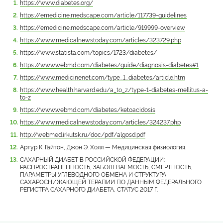
https://www.diabetes.org/
https://emedicine.medscape.com/article/117739-guidelines
https://emedicine.medscape.com/article/919999-overview
https://www.medicalnewstoday.com/articles/323729.php
https://www.statista.com/topics/1723/diabetes/
https://www.webmd.com/diabetes/guide/diagnosis-diabetes#1
https://www.medicinenet.com/type_1_diabetes/article.htm
https://www.health.harvard.edu/a_to_z/type-1-diabetes-mellitus-a-
to-z
https://www.webmd.com/diabetes/ketoacidosis
https://www.medicalnewstoday.com/articles/324237.php
http://webmed.irkutsk.ru/doc/pdf/algosd.pdf
Артур К. Гайтон, Джон Э. Холл — Медицинская физиология.
САХАРНЫЙ ДИАБЕТ В РОССИЙСКОЙ ФЕДЕРАЦИИ:
РАСПРОСТРАНЕННОСТЬ, ЗАБОЛЕВАЕМОСТЬ, СМЕРТНОСТЬ,
ПАРАМЕТРЫ УГЛЕВОДНОГО ОБМЕНА И СТРУКТУРА
САХАРОСНИЖАЮЩЕЙ ТЕРАПИИ ПО ДАННЫМ ФЕДЕРАЛЬНОГО
РЕГИСТРА САХАРНОГО ДИАБЕТА, СТАТУС 2017 Г.