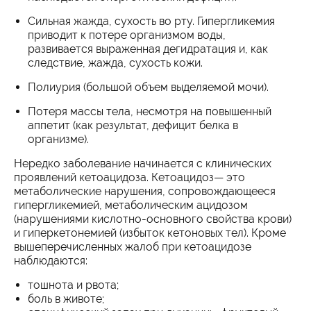
Сильная жажда, сухость во рту. Гипергликемия
приводит к потере организмом воды,
развивается выраженная дегидратация и, как
следствие, жажда, сухость кожи.
Полиурия (большой объем выделяемой мочи).
Потеря массы тела, несмотря на повышенный
аппетит (как результат, дефицит белка в
организме).
Нередко заболевание начинается с клинических
проявлений кетоацидоза. Кетоацидоз— это
метаболические нарушения, сопровождающееся
гипергликемией, метаболическим ацидозом
(нарушениями кислотно-основного свойства крови)
и гиперкетонемией (избыток кетоновых тел). Кроме
вышеперечисленных жалоб при кетоацидозе
наблюдаются:
тошнота и рвота;
боль в животе;