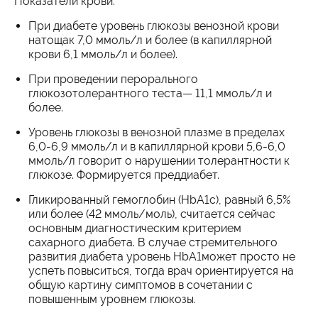
Показатели крови:
При диабете уровень глюкозы венозной крови
натощак 7,0 ммоль/л и более (в капиллярной
крови 6,1 ммоль/л и более).
При проведении перорального
глюкозотолерантного теста— 11,1 ммоль/л и
более.
Уровень глюкозы в венозной плазме в пределах
6,0-6,9 ммоль/л и в капиллярной крови 5,6-6,0
ммоль/л говорит о нарушении толерантности к
глюкозе. Формируется преддиабет.
Гликированный гемоглобин (HbA1c), равный 6,5%
или более (42 ммоль/моль), считается сейчас
основным диагностическим критерием
сахарного диабета. В случае стремительного
развития диабета уровень HbA1может просто не
успеть повыситься, тогда врач ориентируется на
общую картину симптомов в сочетании с
повышенным уровнем глюкозы.