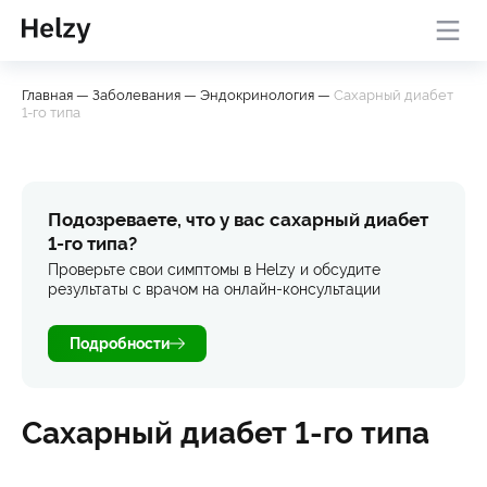
Онлайн-консультация с
База
Проверить
Главная
—
Заболевания
—
Эндокринология
—
Сахарный диабет
врачом
знаний
симптомы
1-го типа
Подозреваете, что у вас сахарный диабет
1-го типа?
Проверьте свои симптомы в Helzy и обсудите
результаты с врачом на онлайн-консультации
Подробности
Сахарный диабет 1-го типа