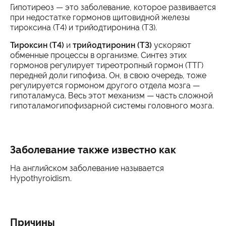
Гипотиреоз — это заболевание, которое развивается
при недостатке гормонов щитовидной железы
тироксина (Т4) и трийодтиронина (Т3).
Тироксин (Т4)
и
трийодтиронин (Т3)
ускоряют
обменные процессы в организме. Синтез этих
гормонов регулирует тиреотропный гормон (ТТГ)
передней доли гипофиза. Он, в свою очередь, тоже
регулируется гормоном другого отдела мозга —
гипоталамуса. Весь этот механизм — часть сложной
гипоталамогипофизарной системы головного мозга.
Заболевание также известно как
На английском заболевание называется
Нypothyroidism.
Причины