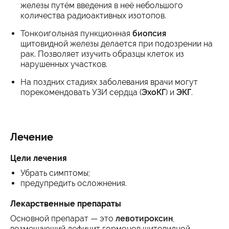
железы путём введения в неё небольшого
количества радиоактивных изотопов.
Тонкоигольная пункционная
биопсия
щитовидной железы делается при подозрении на
рак. Позволяет изучить образцы клеток из
нарушенных участков.
На поздних стадиях заболевания врачи могут
порекомендовать УЗИ сердца (
ЭхоКГ
) и
ЭКГ
.
Лечение
Цели лечения
Убрать симптомы;
предупредить осложнения.
Лекарственные препараты
Основной препарат — это
левотироксин
,
возмещающий дефицит гормонов щитовидной