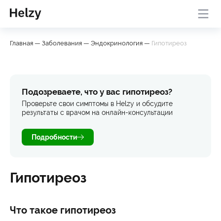
Онлайн-консультация с
База
Проверить
Главная
—
Заболевания
—
Эндокринология
—
Гипотиреоз
врачом
знаний
симптомы
Подозреваете, что у вас гипотиреоз?
Проверьте свои симптомы в Helzy и обсудите
результаты с врачом на онлайн-консультации
Подробности
Гипотиреоз
Что такое гипотиреоз