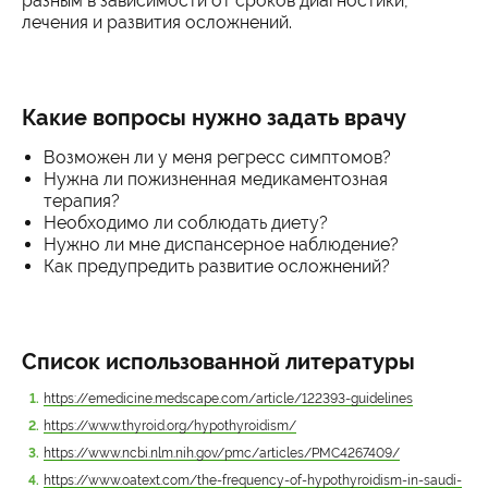
разным в зависимости от сроков диагностики,
лечения и развития осложнений.
Какие вопросы нужно задать врачу
Возможен ли у меня регресс симптомов?
Нужна ли пожизненная медикаментозная
терапия?
Необходимо ли соблюдать диету?
Нужно ли мне диспансерное наблюдение?
Как предупредить развитие осложнений?
Список использованной литературы
https://emedicine.medscape.com/article/122393-guidelines
https://www.thyroid.org/hypothyroidism/
https://www.ncbi.nlm.nih.gov/pmc/articles/PMC4267409/
https://www.oatext.com/the-frequency-of-hypothyroidism-in-saudi-