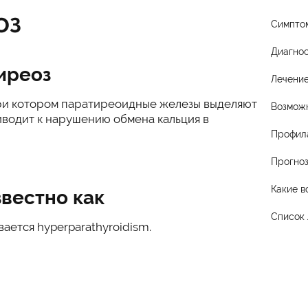
оз
Симпто
Диагнос
иреоз
Лечени
при котором паратиреоидные железы выделяют
Возмож
иводит к нарушению обмена кальция в
Профил
Прогно
Какие в
вестно как
Список
ается hyperparathyroidism.