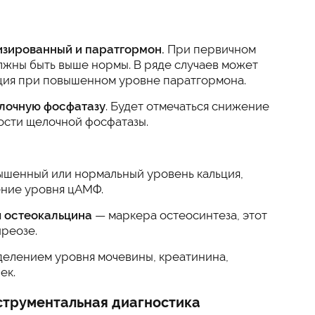
изированный и паратгормон.
При первичном
лжны быть выше нормы. В ряде случаев может
ция при повышенном уровне паратгормона.
лочную фосфатазу
. Будет отмечаться снижение
ости щелочной фосфатазы.
ышенный или нормальный уровень кальция,
ние уровня цАМФ.
я
остеокальцина
— маркера остеосинтеза, этот
реозе.
елением уровня мочевины, креатинина,
ек.
струментальная диагностика