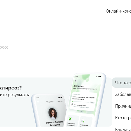
Онлайн-конс
реоз
Что так
ратиреоз?
Заболев
ите результаты
Причин
Кто в г
Как час