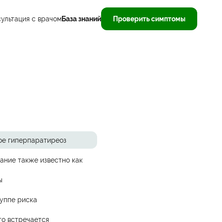
ультация с врачом
База знаний
Проверить симптомы
ое гиперпаратиреоз
ание также известно как
ы
руппе риска
то встречается