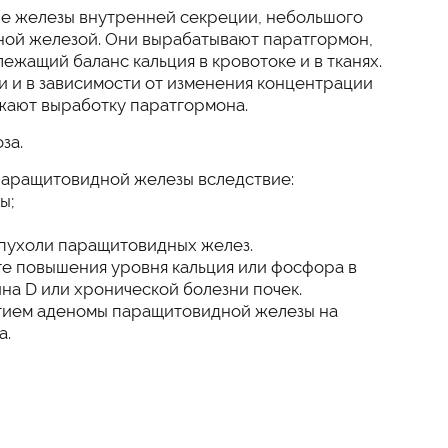
е железы внутренней секреции, небольшого
ной железой. Они вырабатывают паратгормон,
жащий баланс кальция в кровотоке и в тканях.
и и в зависимости от изменения концентрации
ижают выработку паратгормона.
за.
паращитовидной железы вследствие:
ы;
пухоли паращитовидных желез.
ате повышения уровня кальция или фосфора в
на D или хронической болезни почек.
итием аденомы паращитовидной железы на
а.