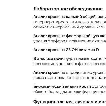
Лабораторное обследование
Анализ крови
на
кальций общий, ион
гиперпаратиреозе эти показатели до
отмечаться нормальный уровень каль
Анализ крови
на
фосфор
и
общую ще
уровня фосфора и повышение активн
Анализ крови
на
25 ОН витамин D.
В анализе мочи
будет выявляться пов
повышение уровня фосфатов, повыше
Анализ крови
на определение уровн
показатель повышен при гиперпарати
Биохимический анализ крови
с опред
общего белка для оценки функции поч
Функциональная, лучевая и ин