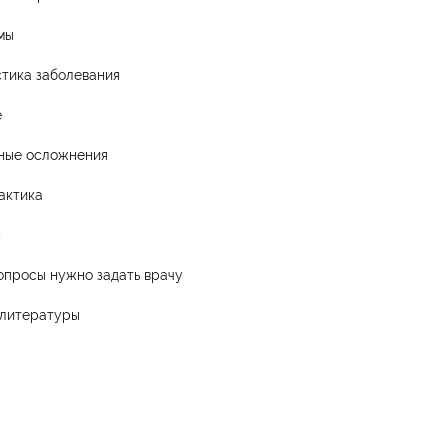
мы
тика заболевания
е
ные осложнения
актика
з
опросы нужно задать врачу
 литературы