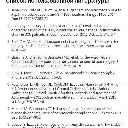
Список использованной литературы
Trivellin G, Daly AF, Faucz FR, et al. Gigantism and acromegaly due to
Xq26 microduplications and GPR101 mutation. N Engl J Med. 2014
Dec 18. 371(25):2363-74.
Rostomyan L, Daly AF, Petrossians P, et al. Clinical and genetic
characterization of pituitary gigantism: an international collaborative
study in 208 patients. Endocr Relat Cancer. 2015 Oct. 22(5):745-57.
Bush ZM, Vance ML. Management of acromegaly: is there a role for
primary medical therapy?. Rev Endocr Metab Disord. 2008 Mar.
9(1):83-94.
Giustina A, Chanson P, Bronstein MD, et al, for the Acromegaly
Consensus Group. A consensus on criteria for cure of acromegaly. J
Clin Endocrinol Metab. 2010 Jul. 95(7):3141-8.
Cuny T, Mac TT, Romanet P, et al. Acromegaly in Carney complex.
Pituitary. 2019 Oct. 22(5):456-66.
Katznelson L, Atkinson JL, Cook DM, Ezzat SZ, Hamrahian AH, Miller
KK. American Association of Clinical Endocrinologists Medical
Guidelines for Clinical Practice for the Diagnosis and Treatment of
Acromegaly--2011 update: executive summary. Endocr Pract. 2011
Jul-Aug. 17(4):636-46.
Melmed S, Casanueva FF, Klibanski A, et al. A consensus on the
diagnosis and treatment of acromegaly complications. Pituitary. 2013
Sep. 16(3):294-302.
Loeper S, Ezzat S. Acromegaly: re-thinking the cancer risk. Rev Endocr