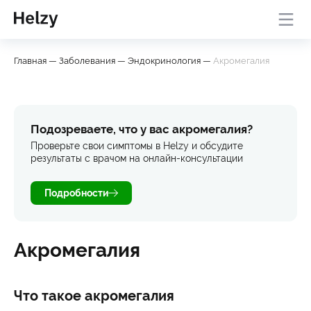
Онлайн-консультация с
База
Проверить
Главная
—
Заболевания
—
Эндокринология
—
Акромегалия
врачом
знаний
симптомы
Подозреваете, что у вас акромегалия?
Проверьте свои симптомы в Helzy и обсудите
результаты с врачом на онлайн-консультации
Подробности
Акромегалия
Что такое акромегалия