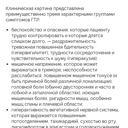
Клиническая картина представлена
преимущественно тремя характерными группами
симптомов ГТР:
беспокойство и опасения, которые пациенту
трудно контролировать и которые длятся
слишком долго, — раздражительность,
тревожная повышенная бдительность
(гипервигилитет), трудности сосредоточения и
чувствительность к шуму (гиперакузия);
мышечное напряжение, которое может
выражаться в треморе, неспособности
расслабиться, повышенном мышечном тонусе (и
быть причиной болей различной локализации),
головной боли (обычно двусторонняя и часто в
лобной и затылочной областях), ноющих
мышечных болях, ригидности мышц, особенно
мышц спины и плечевой области;
гиперактивность вегетативной нервной системы,
которая выражается повышенным
потоотделением, тахикардией, сухостью во рту,
дискомфортом в эпигастрии и головокружением