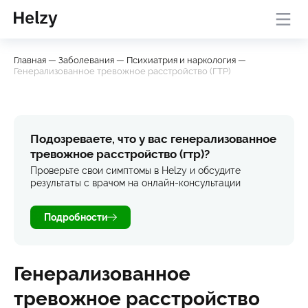
Онлайн-консультация с
База
Проверить
Главная
—
Заболевания
—
Психиатрия и наркология
—
врачом
знаний
симптомы
Генерализованное тревожное расстройство (ГТР)
Подозреваете, что у вас генерализованное
тревожное расстройство (гтр)?
Проверьте свои симптомы в Helzy и обсудите
результаты с врачом на онлайн-консультации
Подробности
Генерализованное
тревожное расстройство