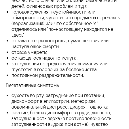
несчастного случая или болезни, безопасности
детей, финансовых проблем и т.д.);
головокружения, неустойчивости или
обморочности, чувства, что предметы нереальны
(дереализация) или что собственное "я"
отделилось или "по-настоящему находится не
здесь";
страха потери контроля, сумасшествия или
наступающей смерти;
страха умереть;
остающегося надолго испуга;
затруднения сосредоточения внимания или
"пустоты" в голове из-за беспокойства;
постоянной раздражительности.
Вегетативные симптомы:
сухость во рту, затруднение при глотании,
дискомфорт в эпигастрии, метеоризм,
абдоминальный дистресс, диарея, тошнота;
сжатие, боль и дискомфорт в груди, диспноэ,
затрудненность вдоха (в противоположность
затрудненности выдоха при астме), чувство