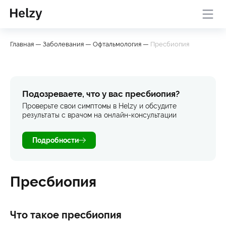
Онлайн-консультация с
База
Проверить
Главная
—
Заболевания
—
Офтальмология
—
Пресбиопия
врачом
знаний
симптомы
Подозреваете, что у вас пресбиопия?
Проверьте свои симптомы в Helzy и обсудите
результаты с врачом на онлайн-консультации
Подробности
Пресбиопия
Что такое пресбиопия