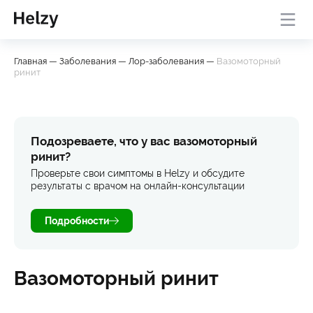
Онлайн-консультация с
База
Проверить
Главная
—
Заболевания
—
Лор-заболевания
—
Вазомоторный
врачом
знаний
симптомы
ринит
Подозреваете, что у вас вазомоторный
ринит?
Проверьте свои симптомы в Helzy и обсудите
результаты с врачом на онлайн-консультации
Подробности
Вазомоторный ринит