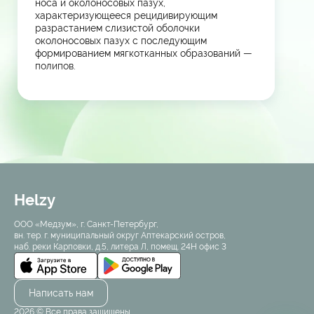
носа и околоносовых пазух,
характеризующееся рецидивирующим
разрастанием слизистой оболочки
околоносовых пазух с последующим
формированием мягкотканных образований —
полипов.
Helzy
ООО «Медзум», г. Санкт-Петербург,
вн. тер. г. муниципальный округ Аптекарский остров,
наб. реки Карповки, д.5, литера Л, помещ. 24Н офис 3
Написать нам
2026 © Все права защищены