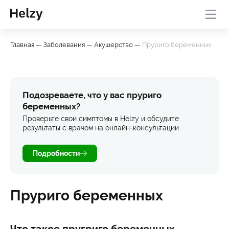
Онлайн-консультация с
База
Проверить
Главная
—
Заболевания
—
Акушерство
—
Пруриго беременных
врачом
знаний
симптомы
Подозреваете, что у вас пруриго
беременных?
Проверьте свои симптомы в Helzy и обсудите
результаты с врачом на онлайн-консультации
Подробности
Пруриго беременных