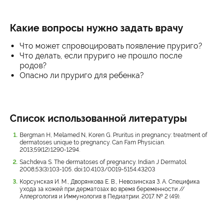
Какие вопросы нужно задать врачу
Что может спровоцировать появление пруриго?
Что делать, если пруриго не прошло после
родов?
Опасно ли пруриго для ребенка?
Список использованной литературы
Bergman H, Melamed N, Koren G. Pruritus in pregnancy: treatment of
dermatoses unique to pregnancy. Can Fam Physician.
2013;59(12):1290-1294.
Sachdeva S. The dermatoses of pregnancy. Indian J Dermatol.
2008;53(3):103-105. doi:10.4103/0019-5154.43203
Корсунская И. М., Дворянкова Е. В., Невозинская З. А. Специфика
ухода за кожей при дерматозах во время беременности //
Аллергология и Иммунология в Педиатрии. 2017. № 2 (49).